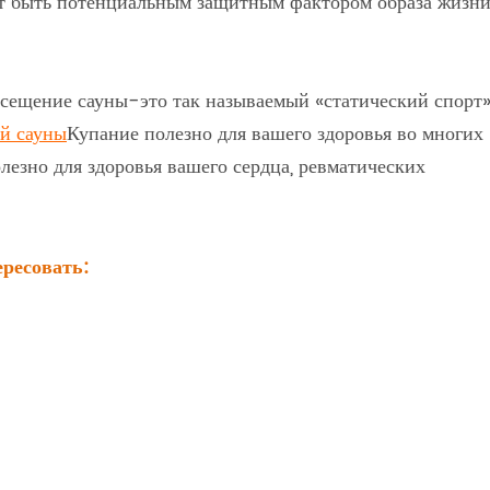
ет быть потенциальным защитным фактором образа жизн
осещение сауны-это так называемый «статический спорт»
ой сауны
Купание полезно для вашего здоровья во многих
езно для здоровья вашего сердца, ревматических
ересовать: