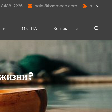
-8488-2236
sale@bsdmeco.com
ru


сти
О США
Контакт Нас

 жизни?