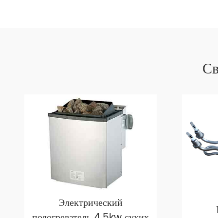
Св
Электрический
подогреватель 4.5kw сухих