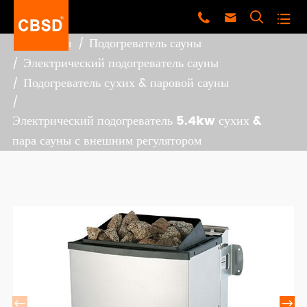




Главная
Подогреватель сауны
Электрический подогреватель сауны
Подогреватель сухих & паровой сауны
Электрический подогреватель 5.4kw сухих &
пара сауны с внешним регулятором

