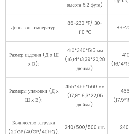
футов, в
высота 6,2 фута)
86-230 ℉/ 30-
Диапазон температур:
86-230
110 ℃
410*340*515 мм
Размер изделия (Д x Ш
410*
(16,14*13,39*20,28
x В):
(16,14*13
дюйма)
455*465*560 мм
Размеры упаковки (Д x
455*
(17,9*18,3*22,05
Ш x В):
(17,9*18
дюйма)
Количество загрузки
240/500/500 шт.
240/5
(20'GP/40'GP/40'HQ):