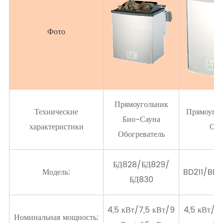
Фото
Прямоугольник
Технические
Прямоугол
Био-Сауна
характеристики
Обо
Обогреватель
БД828/БД829/
Модель:
BD211/BD2
БД830
4,5 кВт/7,5 кВт/9
4,5 кВт/5
Номинальная мощность: