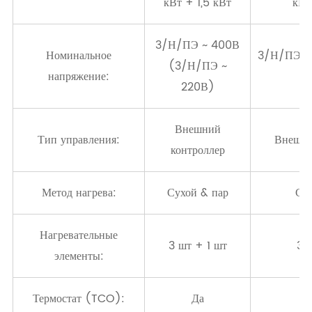
кВт + 1,5 кВт
кВт
3/Н/ПЭ ~ 400В
Номинальное
3/Н/ПЭ ~
(3/Н/ПЭ ~
напряжение:
~
220В)
Внешний
Тип управления:
Внешни
контроллер
Метод нагрева:
Сухой & пар
Сух
Нагревательные
3 шт + 1 шт
3 
элементы:
Термостат (TCO):
Да