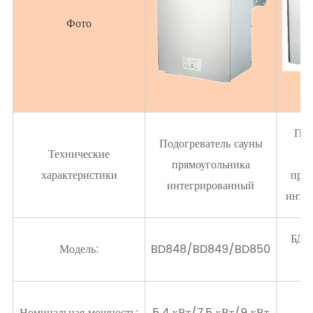
Фото
Под
Подогреватель сауны
Технические
прямоугольника
характеристики
прям
интегрированный
инте
БД2
Модель:
BD848/BD849/BD850
5.
Номинальная мощность:
5.4 кВт/7,5 кВт/9 кВт