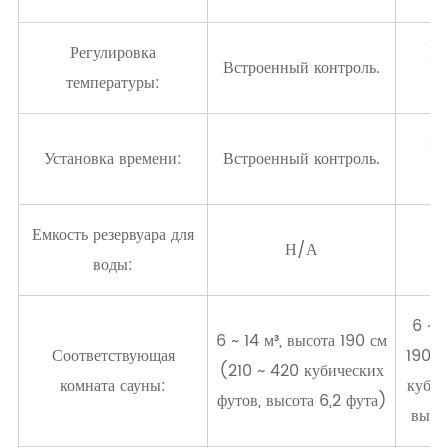
Регулировка
Вс
Встроенный контроль.
температуры:
к
Вс
Установка времени:
Встроенный контроль.
к
Емкость резервуара для
Н/А
воды:
6 ~ 1
6 ~ 14 м³, высота 190 см
Соответствующая
190 с
(210 ~ 420 кубических
комната сауны:
кубич
футов, высота 6,2 фута)
высо