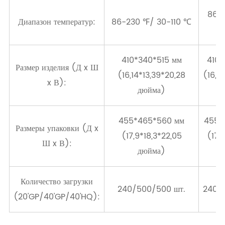
86-
Диапазон температур:
86-230 ℉/ 30-110 ℃
410*340*515 мм
410*
Размер изделия (Д x Ш
(16,14*13,39*20,28
(16,1
x В):
дюйма)
455*465*560 мм
455*
Размеры упаковки (Д x
(17,9*18,3*22,05
(17,
Ш x В):
дюйма)
Количество загрузки
240/500/500 шт.
240/
(20'GP/40'GP/40'HQ):