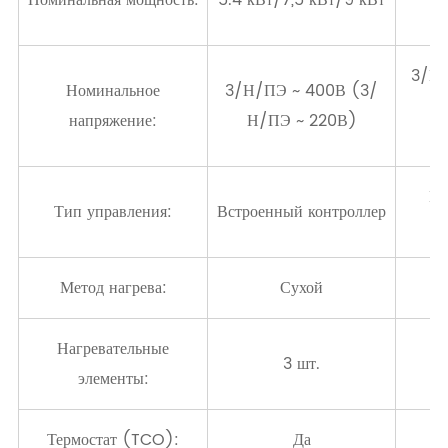
к
3/Н
Номинальное
3/Н/ПЭ ~ 400В (3/
(
напряжение:
Н/ПЭ ~ 220В)
Вс
Тип управления:
Встроенный контроллер
к
Метод нагрева:
Сухой
Нагревательные
3 шт.
элементы:
Термостат (TCO):
Да