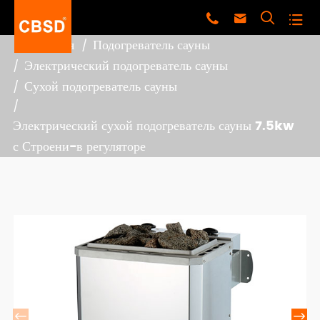




Главная
Подогреватель сауны
Электрический подогреватель сауны
Сухой подогреватель сауны
Электрический сухой подогреватель сауны 7.5kw
с Строени-в регуляторе

